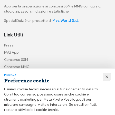
App per la preparazione ai concorsi SSM e MMG con quiz di
studio, ripasso, simulazioni e statistiche.
SpecialQuiz è un prodotto di
Mea World S.r.l.
Link Utili
Prezzi
FAQ App
Concorso SSM
Concorso MMG
PRIVACY
Preferenze cookie
Seguici sui social
Usiamo cookie tecnici necessari al funzionamento del sito.
Resta aggiornato sulle novità di SpecialQuiz e sui contenuti per la
Con il tuo consenso possiamo usare anche cookie e
preparazione al concorso SSM.
strumenti marketing per Meta Pixel e PostHog, utili per
misurare campagne, visite e interazioni. Se chiudi o rifiuti,
restano attivi solo i cookie tecnici.
Facebook
Instagram