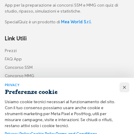
App per la preparazione ai concorsi SSM e MMG con quiz di
studio, ripasso, simulazioni e statistiche.
SpecialQuiz è un prodotto di
Mea World S.r.l.
Link Utili
Prezzi
FAQ App
Concorso SSM
Concorso MMG
PRIVACY
Preferenze cookie
Seguici sui social
Usiamo cookie tecnici necessari al funzionamento del sito.
Resta aggiornato sulle novità di SpecialQuiz e sui contenuti per la
Con il tuo consenso possiamo usare anche cookie e
preparazione al concorso SSM.
strumenti marketing per Meta Pixel e PostHog, utili per
misurare campagne, visite e interazioni. Se chiudi o rifiuti,
restano attivi solo i cookie tecnici.
Facebook
Instagram