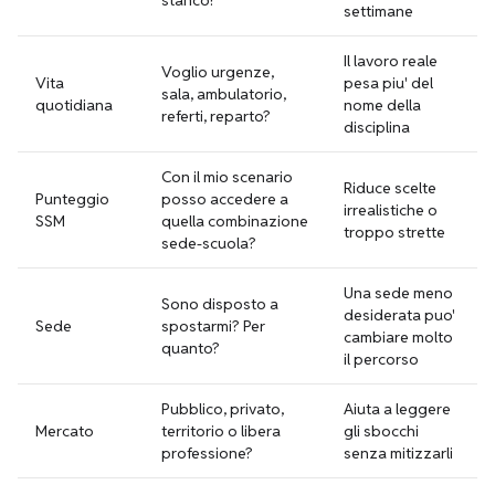
stanco?
settimane
Il lavoro reale
Voglio urgenze,
Vita
pesa piu' del
sala, ambulatorio,
quotidiana
nome della
referti, reparto?
disciplina
Con il mio scenario
Riduce scelte
Punteggio
posso accedere a
irrealistiche o
SSM
quella combinazione
troppo strette
sede-scuola?
Una sede meno
Sono disposto a
desiderata puo'
Sede
spostarmi? Per
cambiare molto
quanto?
il percorso
Pubblico, privato,
Aiuta a leggere
Mercato
territorio o libera
gli sbocchi
professione?
senza mitizzarli