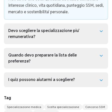
interesse clinico, vita quotidiana, punteggio SSM, sedi,
mercato e sostenibilita' personale.
Devo scegliere la specializzazione piu'
remunerativa?
Il potenziale economico e' un criterio legittimo, ma
non dovrebbe essere l'unico. Le specialita' con alto
Quando devo preparare la lista delle
potenziale possono richiedere piu' investimento,
preferenze?
rischio, reputazione e lavoro privato.
Prima del punteggio definitivo conviene preparare
scenari. Dopo la graduatoria devi trasformarli in
I quiz possono aiutarmi a scegliere?
ordine di preferenze coerente con posizione, sedi e
Si', se li usi anche come segnale di attitudine. Le
posti disponibili.
materie in cui ragioni bene, migliori rapidamente e
Tag
mantieni interesse possono indicare aree da esplorare
Specializzazione medica
Scelta specializzazione
Concorso SSM
meglio.