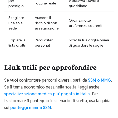
per
e osserva il lavoro
routine reale
prestigio
quotidiano
Scegliere
Aumenti il
Ordina molte
una sola
rischio di non
preferenze coerenti
sede
assegnazione
Copiare la
Perdi criteri
Scrivi la tua griglia prima
lista di altri
personali
di guardare le soglie
Link utili per approfondire
Se vuoi confrontare percorsi diversi, parti da
SSM o MMG
.
Se il tema economico pesa nella scelta, leggi anche
specializzazione medica piu' pagata in Italia
. Per
trasformare il punteggio in scenario di scelta, usa la guida
sui
punteggi minimi SSM
.