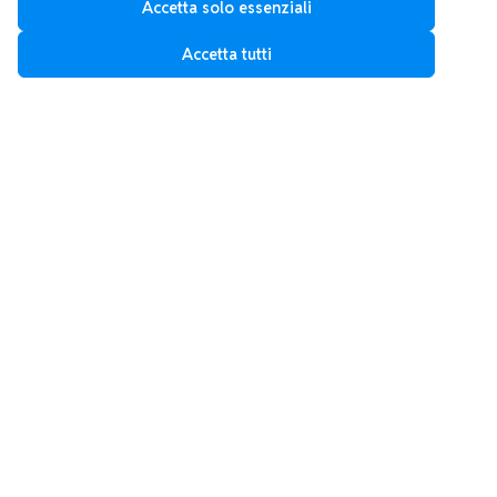
Accetta solo essenziali
Accetta tutti
Inizia oggi il tuo percorso
verso la specializzazione
Unisciti a migliaia di medici che hanno già scelto
SpecialQuiz per prepararsi al concorso SSM su web,
iOS e Android.