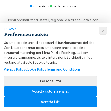
Posti ordinari
Totale con riserve
Posti ordinari: fondi statali, regionali e altri enti. Totale con
riserve: include anche posti riservati a Sanita' militare, Polizia
PRIVACY
e SSN.
Preferenze cookie
Usiamo cookie tecnici necessari al funzionamento del sito.
Con il tuo consenso possiamo usare anche cookie e
Il trend è chiaro: dai 724 complessivi del 2022/2023 si
strumenti marketing per Meta Pixel e PostHog, utili per
passa ai 662 del 2024/2025, cioè 62 posti complessivi in
misurare campagne, visite e interazioni. Se chiudi o rifiuti,
meno. Sugli ordinari si scende da 718 a 661. Non è un
restano attivi solo i cookie tecnici.
crollo della specialità, ma è un segnale: non ragionare
Privacy Policy
Cookie Policy
Terms and Conditions
come se i posti fossero infiniti.
Personalizza
La competitività di Chirurgia Generale è particolare. Non è
Dermatologia o Plastica, ma non va trattata come scelta di
Accetta solo essenziali
ripiego. In alcune sedi entrare può essere molto
Accetta tutti
accessibile; in altre, soprattutto dove la rete è forte o la
città è ambita, serve punteggio migliore. Una rilevazione