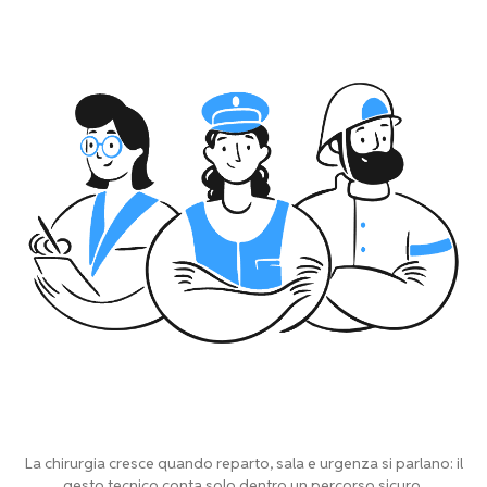
La chirurgia cresce quando reparto, sala e urgenza si parlano: il
gesto tecnico conta solo dentro un percorso sicuro.