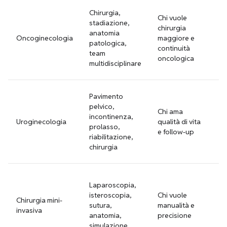
C
Chirurgia,
Chi vuole
ov
stadiazione,
chirurgia
so
anatomia
Oncoginecologia
maggiore e
in
patologica,
continuità
ce
team
oncologica
va
multidisciplinare
op
D
Pavimento
pr
pelvico,
Chi ama
in
incontinenza,
Uroginecologia
qualità di vita
de
prolasso,
e follow-up
pe
riabilitazione,
fi
chirurgia
ch
En
Laparoscopia,
pr
isteroscopia,
Chi vuole
se
Chirurgia mini-
sutura,
manualità e
sq
invasiva
anatomia,
precisione
so
simulazione
en