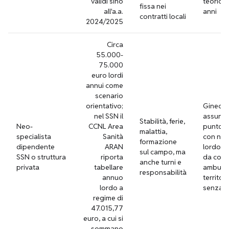
validi sino
teorica 
fissa nei
all'a.a.
anni
contratti locali
2024/2025
Circa
55.000-
75.000
euro lordi
annui come
scenario
orientativo;
Gineco
nel SSN il
assunto
Stabilità, ferie,
Neo-
CCNL Area
punto n
malattia,
specialista
Sanità
con nott
formazione
dipendente
ARAN
lordo d
sul campo, ma
SSN o struttura
riporta
da colle
anche turni e
privata
tabellare
ambulat
responsabilità
annuo
territori
lordo a
senza g
regime di
47.015,77
euro, a cui si
sommano