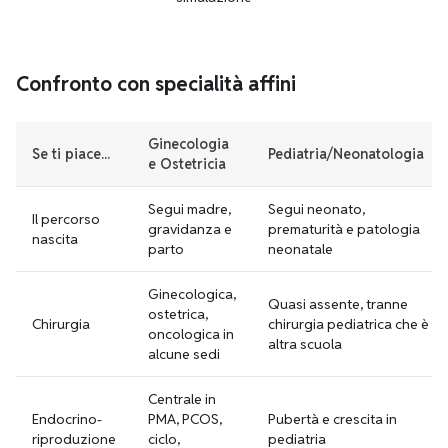
ch
Confronto con specialità affini
Ginecologia
Se ti piace...
Pediatria/Neonatologia
e Ostetricia
Segui madre,
Segui neonato,
Il percorso
gravidanza e
prematurità e patologia
nascita
parto
neonatale
Ginecologica,
Quasi assente, tranne
ostetrica,
Chirurgia
chirurgia pediatrica che è
oncologica in
altra scuola
alcune sedi
Centrale in
Endocrino-
PMA, PCOS,
Pubertà e crescita in
riproduzione
ciclo,
pediatria