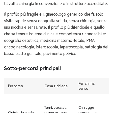
talvolta chirurgia in convenzione o in strutture accreditate.
Il profilo più fragile è il ginecologo generico che fa solo
visite rapide senza ecografia solida, senza chirurgia, senza
una nicchia e senza rete. Il profilo più difendibile è quello
che sa tenere insieme clinica e competenza riconoscibile:
ecografia ostetrica, medicina materno-fetale, PMA,
oncoginecologia, isteroscopia, laparoscopia, patologia del
basso tratto genitale, pavimento pelvico.
Sotto-percorsi principali
Per chi ha
Percorso
Cosa richiede
Ca
senso
Di
sp
Turni, tracciati,
Chi regge
mi
Ostetricia e sala
urgenze, team
pressione e