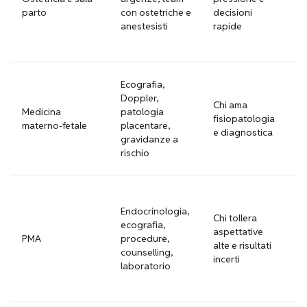
m
parto
con ostetriche e
decisioni
co
anestesisti
rapide
s
al
Re
Ecografia,
cr
Doppler,
Chi ama
mo
Medicina
patologia
fisiopatologia
co
materno-fetale
placentare,
e diagnostica
se
gravidanze a
ti
rischio
pa
Co
ba
Endocrinologia,
Chi tollera
ov
ecografia,
aspettative
sp
PMA
procedure,
alte e risultati
pr
counselling,
incerti
s
laboratorio
v
il