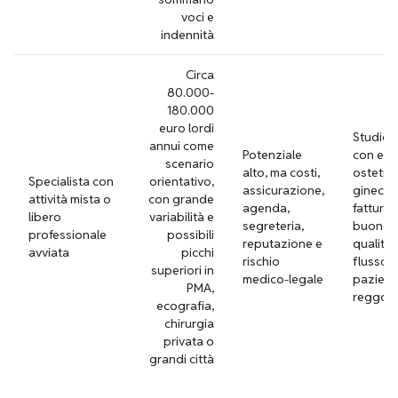
voci e
indennità
Circa
80.000-
180.000
euro lordi
Studio 
annui come
Potenziale
con eco
scenario
alto, ma costi,
ostetric
Specialista con
orientativo,
assicurazione,
ginecol
attività mista o
con grande
agenda,
fatturat
libero
variabilità e
segreteria,
buono s
professionale
possibili
reputazione e
qualità 
avviata
picchi
rischio
flusso
superiori in
medico-legale
pazient
PMA,
reggon
ecografia,
chirurgia
privata o
grandi città