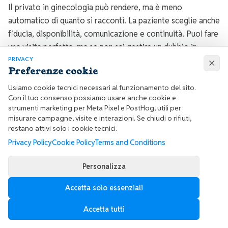
Il privato in ginecologia può rendere, ma è meno
automatico di quanto si racconti. La paziente sceglie anche
fiducia, disponibilità, comunicazione e continuità. Puoi fare
una visita perfetta, ma se non sai gestire un dubbio in
gravidanza o una complicanza post-procedura, il mercato ti
PRIVACY
Preferenze cookie
presenta il conto.
Usiamo cookie tecnici necessari al funzionamento del sito.
Con il tuo consenso possiamo usare anche cookie e
Esempio numerico
strumenti marketing per Meta Pixel e PostHog, utili per
misurare campagne, visite e interazioni. Se chiudi o rifiuti,
Scenario ipotetico: se una visita ginecologica
restano attivi solo i cookie tecnici.
privata con ecografia viene pagata 150 euro e ne fai
Privacy Policy
Cookie Policy
Terms and Conditions
20 a settimana, il fatturato lordo settimanale sembra
Personalizza
3.000 euro. Poi devi togliere tasse, affitto studio,
segreteria, assicurazione, strumenti, software,
Accetta solo essenziali
commercialista, formazione e settimane vuote. Il
fatturato non è reddito, soprattutto in una specialità
Accetta tutti
ad alto rischio percepito.