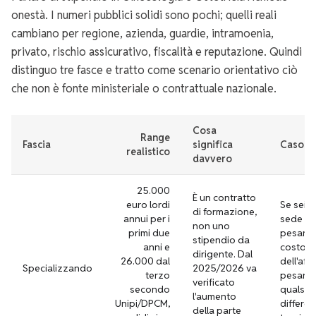
onestà. I numeri pubblici solidi sono pochi; quelli reali
cambiano per regione, azienda, guardie, intramoenia,
privato, rischio assicurativo, fiscalità e reputazione. Quindi
distinguo tre fasce e tratto come scenario orientativo ciò
che non è fonte ministeriale o contrattuale nazionale.
Cosa
Range
Fascia
significa
Caso pr
realistico
davvero
25.000
È un contratto
euro lordi
Se sei f
di formazione,
annui per i
sede e f
non uno
primi due
pesanti, 
stipendio da
anni e
costo
dirigente. Dal
26.000 dal
dell'aff
Specializzando
2025/2026 va
terzo
pesare 
verificato
secondo
qualsias
l'aumento
Unipi/DPCM,
differe
della parte