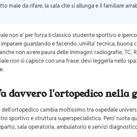
tto male da rifare, la sala che si allunga e il familiare a
deale non e' per forza il classico studente sportivo e iper
i imparare guardando e facendo, umilta' tecnica, buona c
 anche non avere paura delle immagini: radiografie, TC, RM,
ibiale non si capisce con una frase: devi leggerla nello s
e.
a davvero l'ortopedico nella 
 dell'ortopedico cambia moltissimo tra ospedale universit
ntro sportivo e struttura superspecialistica. Pero' ruota 
eparto, sala operatoria, ambulatorio e servizi diagnostic