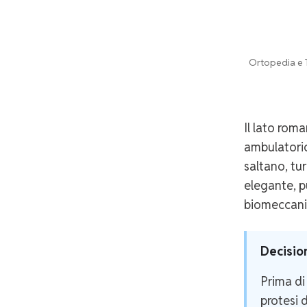
Ortopedia e T
Il lato rom
ambulatorio 
saltano, tur
elegante, p
biomeccani
Decisio
Prima di
protesi 