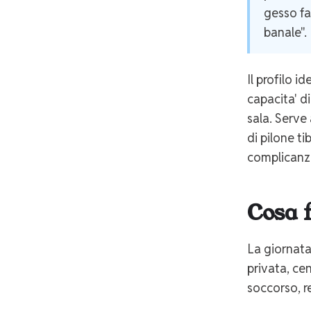
gesso fa
banale".
Il profilo i
capacita' d
sala. Serve
di pilone t
complicanz
Cosa f
La giornata
privata, ce
soccorso, r