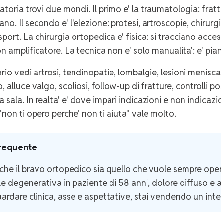
atoria trovi due mondi. Il primo e' la traumatologia: fratt
no. Il secondo e' l'elezione: protesi, artroscopie, chirurg
sport. La chirurgia ortopedica e' fisica: si tracciano accessi,
n amplificatore. La tecnica non e' solo manualita': e' pia
io vedi artrosi, tendinopatie, lombalgie, lesioni meniscali
, alluce valgo, scoliosi, follow-up di fratture, controlli 
a sala. In realta' e' dove impari indicazioni e non indica
"non ti opero perche' non ti aiuta" vale molto.
frequente
che il bravo ortopedico sia quello che vuole sempre ope
e degenerativa in paziente di 58 anni, dolore diffuso e art
ardare clinica, asse e aspettative, stai vendendo un int