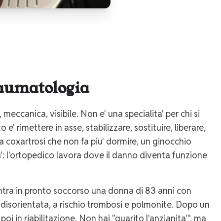
raumatologia
eccanica, visibile. Non e' una specialita' per chi si
 rimettere in asse, stabilizzare, sostituire, liberare,
a coxartrosi che non fa piu' dormire, un ginocchio
u': l'ortopedico lavora dove il danno diventa funzione
 entra in pronto soccorso una donna di 83 anni con
e, disorientata, a rischio trombosi e polmonite. Dopo un
poi in riabilitazione. Non hai "guarito l'anzianita'", ma