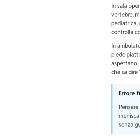
In sala oper
vertebre, ma
pediatrica, 
controlla co
In ambulator
piede piatto
aspettano l
che sa dire 
Errore 
Pensare 
meniscal
senza gu