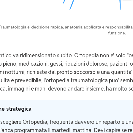
raumatologia e' decisione rapida, anatomia applicata e responsabilita' man
funzione.
antico va ridimensionato subito. Ortopedia non e' solo "os
pieno, medicazioni, gessi, riduzioni dolorose, pazienti obe
ni notturni, richieste dal pronto soccorso e una quantita'
ulita e prevedibile, l'ortopedia traumatologica puo' sembr
ca, immagini e mani devono andare insieme, ha molto s
ne strategica
 scegliere Ortopedia, frequenta davvero un reparto e u
d'anca programmata il martedi' mattina. Devi capire se regg