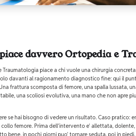
 piace davvero Ortopedia e T
 Traumatologia piace a chi vuole una chirurgia concreta, m
o davanti al ragionamento diagnostico fine: qui il punto e'
. Una frattura scomposta di femore, una spalla lussata, un
stabile, una scoliosi evolutiva, una mano che non apre pi
cere se hai bisogno di vedere un risultato. Caso pratico:
l collo femore. Prima dell'intervento e' allettata, dolent
to bene, in pochi giorni puo' tornare seduta, poi in piedi, 