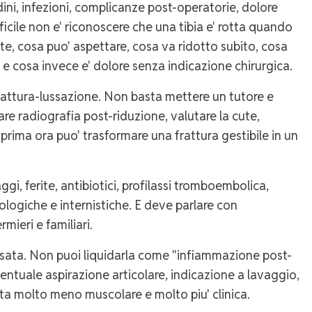
dini, infezioni, complicanze post-operatorie, dolore
fficile non e' riconoscere che una tibia e' rotta quando
ente, cosa puo' aspettare, cosa va ridotto subito, cosa
e cosa invece e' dolore senza indicazione chirurgica.
frattura-lussazione. Non basta mettere un tutore e
 fare radiografia post-riduzione, valutare la cute,
prima ora puo' trasformare una frattura gestibile in un
ggi, ferite, antibiotici, profilassi tromboembolica,
iologiche e internistiche. E deve parlare con
ermieri e familiari.
ossata. Non puoi liquidarla come "infiammazione post-
ventuale aspirazione articolare, indicazione a lavaggio,
enta molto meno muscolare e molto piu' clinica.