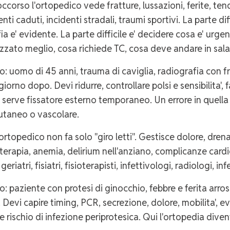
occorso l'ortopedico vede fratture, lussazioni, ferite, ten
nti caduti, incidenti stradali, traumi sportivi. La parte di
ia e' evidente. La parte difficile e' decidere cosa e' urg
zzato meglio, cosa richiede TC, cosa deve andare in sala 
o: uomo di 45 anni, trauma di caviglia, radiografia con 
giorno dopo. Devi ridurre, controllare polsi e sensibilita',
 serve fissatore esterno temporaneo. Un errore in quella 
utaneo o vascolare.
'ortopedico non fa solo "giro letti". Gestisce dolore, drena
ioterapia, anemia, delirium nell'anziano, complicanze card
geriatri, fisiatri, fisioterapisti, infettivologi, radiologi, inf
o: paziente con protesi di ginocchio, febbre e ferita arr
. Devi capire timing, PCR, secrezione, dolore, mobilita', e
 e rischio di infezione periprotesica. Qui l'ortopedia div