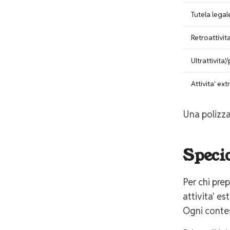
Tutela legal
Retroattivita
Ultrattivita
Attivita' ext
Una polizza
Speci
Per chi prep
attivita' est
Ogni contes