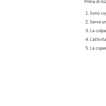
Prima di iniz
Sono cop
Serve un
La colpa
L'attivit
La coper