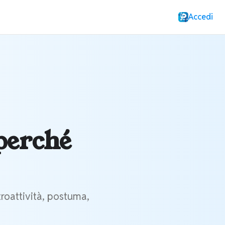
Accedi
perché
troattività, postuma,