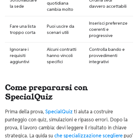
Sottovalutare
Ordina sedi
quotidiana
la sede
davvero accettabili
cambia molto
Inserisci preferenze
Fare una lista
Puoi uscire da
coerenti e
troppo corta
scenari utili
progressive
Ignorare i
Alcuni contratti
Controlla bando e
requisiti
hanno vincoli
provvedimenti
aggiuntivi
specifici
integrativi
Come prepararsi con
SpecialQuiz
Prima della prova,
SpecialQuiz
ti aiuta a costruire
punteggio con quiz, simulazioni e ripasso errori. Dopo la
prova, il lavoro cambia: devi leggere il risultato in chiave
strategica. La guida su
che specializzazione scegliere
puo'