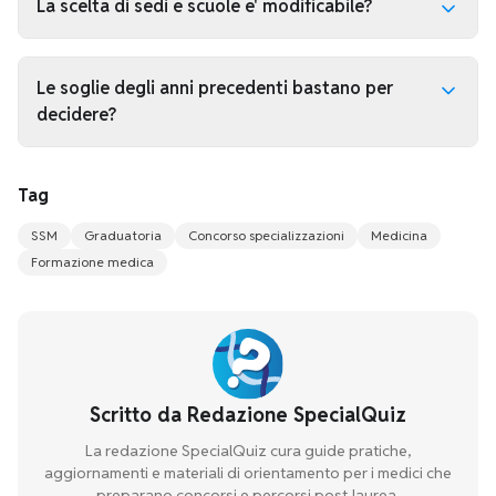
vale al massimo 140 punti. Il totale massimo e' quindi
La scelta di sedi e scuole e' modificabile?
147 punti.
Il bando prevede una finestra di scelta. Una volta
chiuse le operazioni, l'ordine delle preferenze diventa
Le soglie degli anni precedenti bastano per
decisivo; per questo conviene preparare scenari prima
decidere?
dell'apertura della finestra.
No. Sono utili come riferimento, ma non garantiscono
l'accesso. Vanno lette insieme a posti, sedi, contratti,
Tag
preferenze dei candidati e posizione in graduatoria.
SSM
Graduatoria
Concorso specializzazioni
Medicina
Formazione medica
Scritto da
Redazione SpecialQuiz
La redazione SpecialQuiz cura guide pratiche,
aggiornamenti e materiali di orientamento per i medici che
preparano concorsi e percorsi post-laurea.