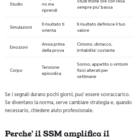
Studi molte ore con resa
Studio
no ma
sempre piu' bassa
riprendi
Il risultato ti
Il risultato definisce il tuo
Simulazioni
orienta
valore
Ansia prima
Cinismo, distacco,
Emozioni
della prova
irritabilita' costante
Sonno, appetito o sintomi
Tensione
Corpo
fisici alterati per
episodica
settimane
Se i segnali durano pochi giorni, puo' essere sovraccarico.
Se diventano la norma, serve cambiare strategia e, quando
necessario, chiedere aiuto professionale.
Perche' il SSM amplifica il