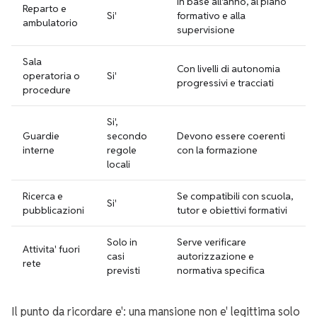
In base all'anno, al piano
Reparto e
Si'
formativo e alla
ambulatorio
supervisione
Sala
Con livelli di autonomia
operatoria o
Si'
progressivi e tracciati
procedure
Si',
Guardie
secondo
Devono essere coerenti
interne
regole
con la formazione
locali
Ricerca e
Se compatibili con scuola,
Si'
pubblicazioni
tutor e obiettivi formativi
Solo in
Serve verificare
Attivita' fuori
casi
autorizzazione e
rete
previsti
normativa specifica
Il punto da ricordare e': una mansione non e' legittima solo