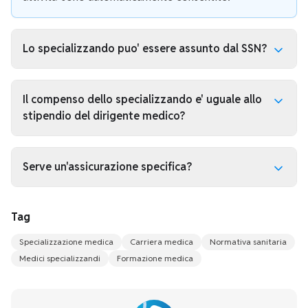
Lo specializzando puo' essere assunto dal SSN?
Esistono strumenti e deroghe, come quelli collegati al
Decreto Calabria, ma servono requisiti, coerenza con
Il compenso dello specializzando e' uguale allo
la disciplina e condizioni previste dall'avviso o
stipendio del dirigente medico?
dall'accordo applicabile.
No. Il contratto di formazione specialistica e' diverso
dal rapporto di lavoro da dirigente medico. Per la
Serve un'assicurazione specifica?
dirigenza sanitaria si guarda al CCNL Area Sanita'.
Dipende dall'attivita'. In ogni incarico va verificata la
copertura per responsabilita' professionale, eventuale
Tag
colpa grave, attivita' fuori rete e retroattivita'.
Specializzazione medica
Carriera medica
Normativa sanitaria
Medici specializzandi
Formazione medica